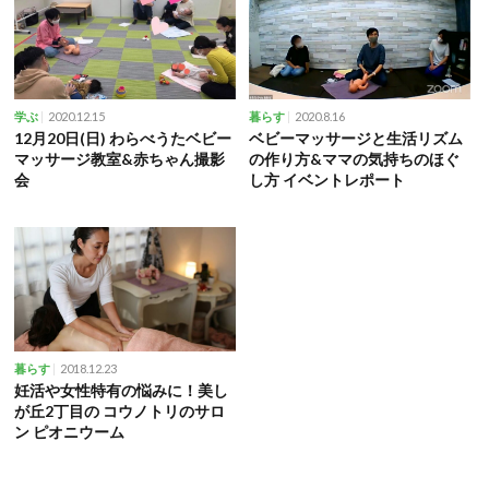
2020.12.15
2020.8.16
学ぶ
暮らす
12月20日(日) わらべうたベビー
ベビーマッサージと生活リズム
マッサージ教室&赤ちゃん撮影
の作り方&ママの気持ちのほぐ
会
し方 イベントレポート
2018.12.23
暮らす
妊活や女性特有の悩みに！美し
が丘2丁目の コウノトリのサロ
ン ピオニウーム