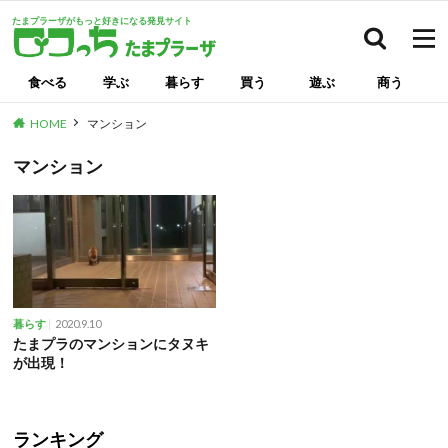
たまプラーザがもっと好きになる発見サイト
検索
食べる
学ぶ
暮らす
買う
遊ぶ
商う
HOME
マンション
マンション
2020.9.10
暮らす
たまプラのマンションにタヌキ
が出現！
ランキング