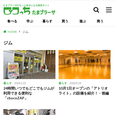
たまプラーザがもっと好きになる発見サイト
検索
食べる
学ぶ
暮らす
買う
遊ぶ
商う
HOME
ジム
ジム
2024.2.22
2018.9.29
暮らす
暮らす
24時間いつでもどこでもジムが
10月1日オープンの「アトリオ
利用できる便利な
ライト」の設備を紹介！・後編
「chocoZAP」