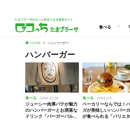
パン
スイーツ
ランチ
カフェ
たまプラーザがもっと好きになる発見サイト
食べる
HOME
ハンバーガー
パン
スイーツ
ランチ
カフェ
ハンバーガー
食べる
2023.12.18
食べる
2022.3.4
ジューシー肉厚パテが魅力
ベーカリーならでは！
のハンバーガーとお洒落な
ズが美味しいハンバー
ドリンク「バーガーバルダ
が食べられる「バリエ
ンディ」