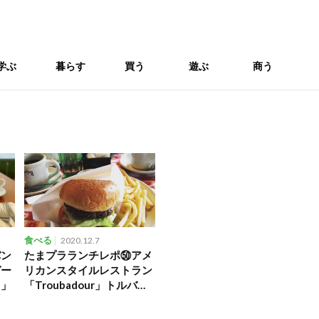
学ぶ
暮らす
買う
遊ぶ
商う
食べる
2020.12.7
バン
たまプラランチレポ㊿アメ
ガー
リカンスタイルレストラン
タ」
「Troubadour」トルバド
ール