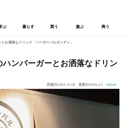
学ぶ
暮らす
買う
遊ぶ
商う
ーとお洒落なドリンク「バーガーバルダンディ」
のハンバーガーとお洒落なドリン
」
mizue
投稿日
2023.12.18
更新日
2026.2.2