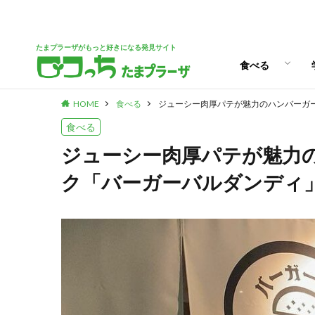
パン
スイーツ
ランチ
カフェ
たまプラーザがもっと好きになる発見サイト
食べる
HOME
食べる
ジューシー肉厚パテが魅力のハンバーガ
パン
スイーツ
ランチ
カフェ
食べる
ジューシー肉厚パテが魅力
ク「バーガーバルダンディ