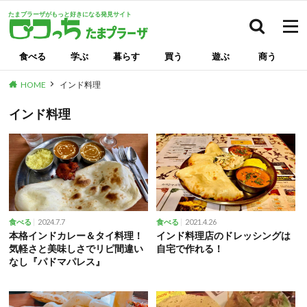
たまプラーザがもっと好きになる発見サイト
検索
食べる
学ぶ
暮らす
買う
遊ぶ
商う
HOME
インド料理
インド料理
2024.7.7
2021.4.26
食べる
食べる
本格インドカレー＆タイ料理！
インド料理店のドレッシングは
気軽さと美味しさでリピ間違い
自宅で作れる！
なし『パドマパレス』