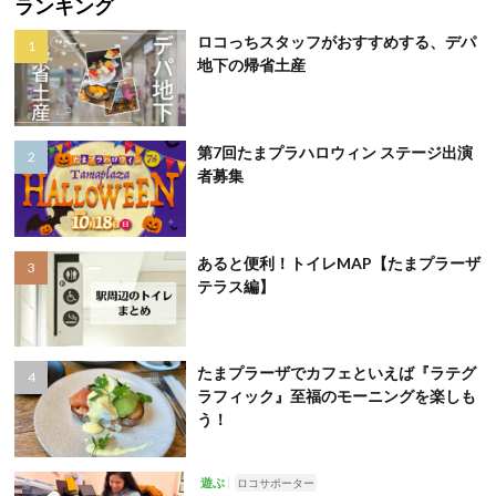
ランキング
ロコっちスタッフがおすすめする、デパ
地下の帰省土産
第7回たまプラハロウィン ステージ出演
者募集
あると便利！トイレMAP【たまプラーザ
テラス編】
たまプラーザでカフェといえば『ラテグ
ラフィック』至福のモーニングを楽しも
う！
遊ぶ
ロコサポーター