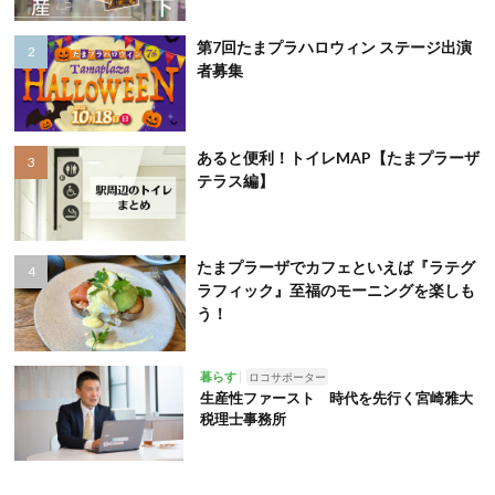
第7回たまプラハロウィン ステージ出演
者募集
あると便利！トイレMAP【たまプラーザ
テラス編】
たまプラーザでカフェといえば『ラテグ
ラフィック』至福のモーニングを楽しも
う！
暮らす
ロコサポーター
生産性ファースト 時代を先行く宮崎雅大
税理士事務所