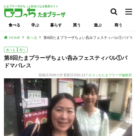
たまプラーザがもっと好きになる発見サイト
食べる
学ぶ
暮らす
買う
遊ぶ
商う
HOME
食べる
第8回たまプラーザちょい呑みフェスティバル①パドマ
食べる
商う
第8回たまプラーザちょい呑みフェスティバル①パ
ドマパレス
投稿日
2018.5.29
更新日
2021.12.7
ロコっちたまプラーザ編集部