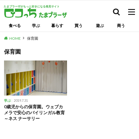
たまプラーザがもっと好きになる発見サイト
検索
食べる
学ぶ
暮らす
買う
遊ぶ
商う
HOME
保育園
保育園
2019.7.31
学ぶ
0歳児からの保育園。ウェブカ
メラで安心のバイリンガル教育
～ネス ナーサリー