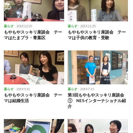
2019.12.19
2019.11.25
暮らす
暮らす
もやもやスッキリ座談会 テー
もやもやスッキリ座談会 テー
マはたまプラ・青葉区
マは子供の教育・受験
2019.9.21
2019.7.15
暮らす
暮らす
もやもやスッキリ座談会 テー
第3回もやもやスッキリ座談会
マは結婚生活
① NESインターナショナル紹
介