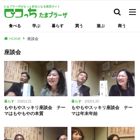
たまプラーザがもっと好きになる発見サイト
検索
食べる
学ぶ
暮らす
買う
遊ぶ
商う
HOME
座談会
座談会
2020.2.21
2020.1.20
暮らす
暮らす
もやもやスッキリ座談会 テー
もやもやスッキリ座談会 テー
マはもやもやの本質
マは年末年始