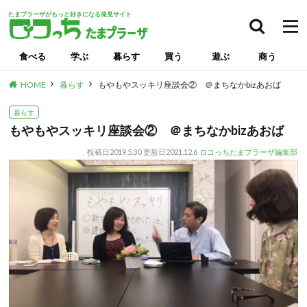
たまプラーザがもっと好きになる発見サイト
食べる
学ぶ
暮らす
買う
遊ぶ
商う
HOME
暮らす
もやもやスッキリ座談会② ＠まちなかbizあおば
暮らす
もやもやスッキリ座談会② ＠まちなかbizあおば
投稿日
2019.5.30
更新日
2021.12.6
ロコっちたまプラーザ編集部