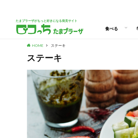
パン
スイーツ
ランチ
カフェ
たまプラーザがもっと好きになる発見サイト
食べる
HOME
ステーキ
パン
スイーツ
ランチ
カフェ
ステーキ