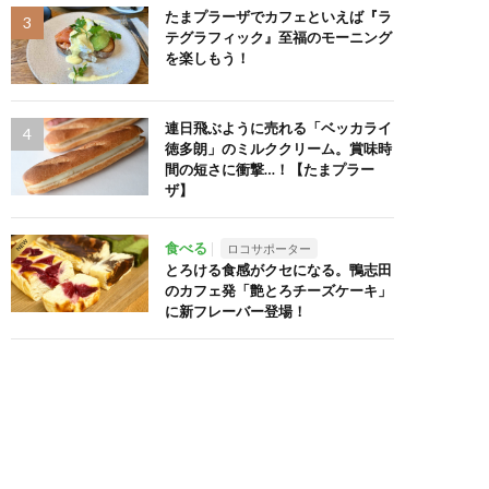
たまプラーザでカフェといえば『ラ
テグラフィック』至福のモーニング
を楽しもう！
連日飛ぶように売れる「ベッカライ
徳多朗」のミルククリーム。賞味時
間の短さに衝撃…！【たまプラー
ザ】
食べる
ロコサポーター
とろける食感がクセになる。鴨志田
のカフェ発「艶とろチーズケーキ」
に新フレーバー登場！