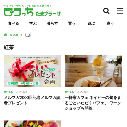
たまプラーザがもっと好きになる発見サイト
検索
食べる
学ぶ
暮らす
買う
遊ぶ
商う
HOME
紅茶
紅茶
2023.6.5
2022.8.21
食べる
食べる
メルマガ2000回記念メルマガ読
一軒家カフェ ネイビーの旬をま
者プレゼント
るごといただくパフェ。 ワーク
ショップも開催