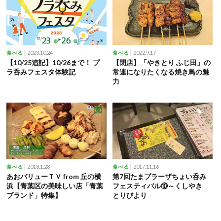
2023.10.24
2022.9.17
食べる
食べる
【10/25追記】10/26まで！ プ
【閉店】「やきとり ふじ田」の
ラ呑みフェスタ体験記
常連になりたくなる焼き鳥の魅
力
2018.1.28
2017.11.16
食べる
食べる
あおバリューＴＶ from 丘の横
第7回たまプラーザちょい呑み
浜【青葉区の美味しい店「青葉
フェスティバル⑩～くしやき
ブランド」特集】
とりびより