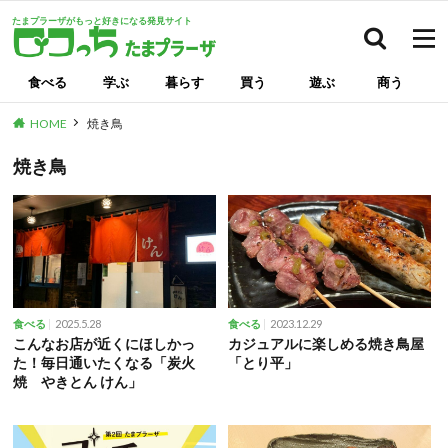
たまプラーザがもっと好きになる発見サイト
検索
食べる
学ぶ
暮らす
買う
遊ぶ
商う
HOME
焼き鳥
焼き鳥
2025.5.28
2023.12.29
食べる
食べる
こんなお店が近くにほしかっ
カジュアルに楽しめる焼き鳥屋
た！毎日通いたくなる「炭火
「とり平」
焼 やきとん けん」