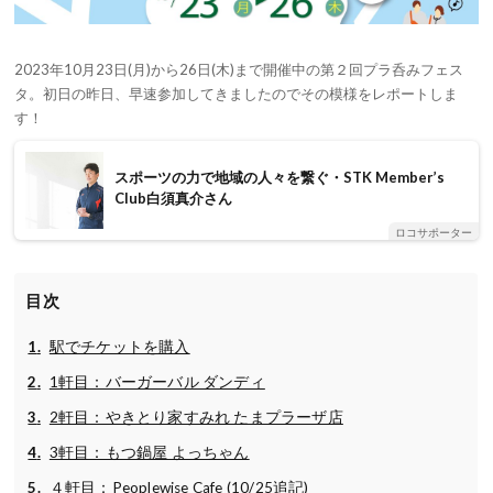
2023年10月23日(月)から26日(木)まで開催中の第２回プラ呑みフェス
タ。初日の昨日、早速参加してきましたのでその模様をレポートしま
す！
スポーツの力で地域の人々を繋ぐ・STK Member’s
Club白須真介さん
ロコサポーター
目次
駅でチケットを購入
1軒目：バーガーバル ダンディ
2軒目：やきとり家すみれ たまプラーザ店
3軒目：もつ鍋屋 よっちゃん
４軒目：Peoplewise Cafe (10/25追記)