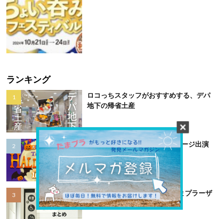
ランキング
ロコっちスタッフがおすすめする、デパ
地下の帰省土産
第7回たまプラハロウィン ステージ出演
者募集
あると便利！トイレMAP【たまプラーザ
テラス編】