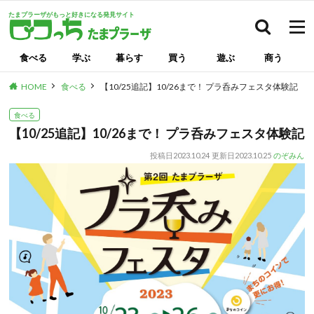
たまプラーザがもっと好きになる発見サイト
検索
食べる
学ぶ
暮らす
買う
遊ぶ
商う
HOME
食べる
【10/25追記】10/26まで！ プラ呑みフェスタ体験記
食べる
【10/25追記】10/26まで！ プラ呑みフェスタ体験記
投稿日
2023.10.24
更新日
2023.10.25
のぞみん