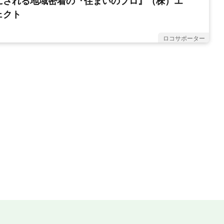
にされる地域密着の『住まいのプロ』（株）エ
ェクト
ロコサポーター