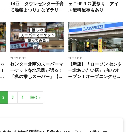
ウ
14回 タウンセンター子育
ェ THE BIG 夏祭り アイ
スポ
て地蔵まつり」なぞラリ
ス無料配布もあり
館
ー、ワークショップなど
2025.8.12
2025.8.8
ーマ
センター北南のスーパーマ
【新店】「ローソン センタ
る！
ーケットを地元民が語る！
ー北あいたい店」が8/7オ
【後
「私の推しスーパー」【前
ープン！オープニングセー
編】
ル開催中
2
3
4
Next