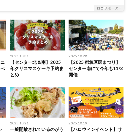
べる(1)
魚屋(1)
ハロウィン特集2022(1)
2022子育て地蔵まつり(1)
ロコサポーター
リスマスを楽しもう(1)
創作料理(1)
エコロジー(1)
うなぎ(1)
(1)
都筑こども小麦部(1)
紅葉特集(1)
みなきた通信(1)
港北みなも(1)
学食(1)
魚介料理(1)
アクセサリー(1)
もつ鍋(1)
本(1)
キッチンカー(1)
音楽(1)
子育て(1)
公園(1)
ペット(1)
(1)
インド料理(1)
バレンタイン(1)
ワイン(1)
2025.10.31
2025.10.28
ーニ
【センター北＆南】2025
【2025 都筑区民まつり】
選べ
年クリスマスケーキ予約ま
センター南にて今年も11/3
とめ
開催
2025.10.21
2025.10.19
シ
一般開放されているのがう
【ハロウィンイベント】サ