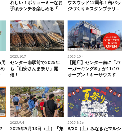
れしい！ボリューミーなお
ウスウッド12周年！缶バッ
手頃ランチを楽しめる「東
ジづくり＆スタンプラリー
京都市大学・学生食堂」
を楽しもう
2025.10.7
2025.10.4
5周
センター南駅前で2025年
【開店】センター南に「バ
しめ
も「山安さんま祭り」開
ーガーキング®」が11/10
ル開
催！
オープン！キーサウスドミ
ノ・ピザ店舗跡に
2025.9.4
2025.8.26
？
2025年9月13日（土）「第
8/30（土）みなきたマルシ