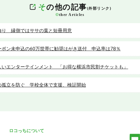
そ
の他の記事
(外部リンク)
O
ther Articles
飾り 縁側ではササの葉と短冊用意
ポン未申込の60万世帯に勧奨はがき送付 申込率は78％
しいエンターテインメント 「お得な横浜市民割チケットも」
の孤立を防ぐ 学校全体で支援、検証開始
ロコっちについて