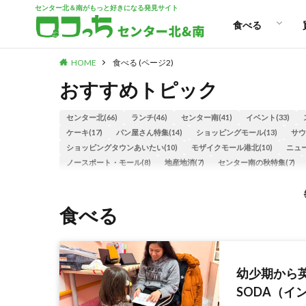
センター北＆南がもっと好きになる発見サイト
パン
スイーツ
ランチ
カフェ
食べる
HOME
食べる (ページ2)
パン
スイーツ
ランチ
カフェ
おすすめトピック
センター北(66)
ランチ(46)
センター南(41)
イベント(33)
ケーキ(17)
パン屋さん特集(14)
ショッピングモール(13)
サウ
ショッピングタウンあいたい(10)
モザイクモール港北(10)
ニュー
ノースポート・モール(8)
地産地消(7)
センター南の秋特集(7)
ベーカリー(6)
子ども(6)
センター南のあったかグルメ(6)
「
みなきたマルシェ(6)
みなきたウォーク特集(6)
祭り(6)
年末年
えだきん商店街(5)
都筑の直売所特集(5)
アイスクリーム(5)
食べる
早渕川(4)
カレー(4)
福袋(4)
子どもとお出かけ特集(4)
港北
ハンバーガー(4)
いちご狩り(3)
キャンペーン(3)
テイクアウト
チャリティ(3)
カレーライス(3)
餃子(3)
イタリアン(3)
パス
グルメ(2)
ロコっちの日(2)
2023バレンタイン特集(2)
2024
幼少期から英語
お酒(2)
ディナー(2)
焼肉(2)
ハロウィン特集2023(2)
子育て
SODA（イ
都筑のSDGs特集(2)
いちご狩り特集(2)
スーパーマーケット座談会