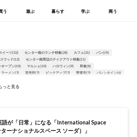
買う
遊ぶ
暮らす
学ぶ
商う
スイーツ(32)
センター南のランチ特集(28)
カフェ(21)
パン(19)
スウッド(12)
センター南周辺のテイクアウト特集(11)
オープン(10)
マルシェ(10)
ハロウィン(9)
和食(8)
ラーメン(7)
直売所(7)
ピックアップ(7)
野菜市(7)
バレンタイン(6)
人×店」創り手たちの思い 特集(6)
共同記事(6)
マルシェ特集(6)
もっと見る
始(5)
2025ハロウィン特集(5)
中華料理(5)
2022バレンタイン特集(5)
キーサウス(5)
散歩(5)
コーヒー(5)
いちご(4)
クリスマス(4)
 TOUKYU S.C(4)
センター北・南の年末年始情報(4)
体験(4)
(3)
親子(3)
2022年クリスマス特集(3)
居酒屋(3)
寿司(3)
タ(3)
夏休み(3)
スーパー(3)
ワークショップ(3)
冬 あったか特集(3)
ハロウィン特集(2)
2025年クリスマス特集(2)
2026バレンタイン特集(2)
が「日常」になる「International Space
地蔵まつり2023(2)
まちなかbizつづき(2)
モーニング(2)
お好み焼き(2)
ンターナショナルスペース ソーダ）」
(2)
紅茶(2)
お土産(1)
クイズ(1)
リニューアルオープン(1)