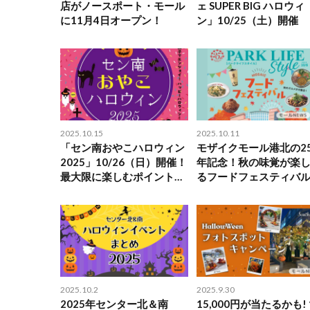
店がノースポート・モール
ェ SUPER BIG ハロウィ
に11月4日オープン！
ン」10/25（土）開催
2025.10.15
2025.10.11
「セン南おやこハロウィン
モザイクモール港北の2
2025」10/26（日）開催！
年記念！秋の味覚が楽
最大限に楽しむポイント4
るフードフェスティバ
選をご紹介
催
2025.10.2
2025.9.30
2025年センター北＆南
15,000円が当たるかも!