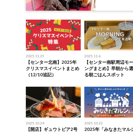
恵方巻(1)
桜(1)
横浜(1)
節分(1)
買う(1)
遊ぶ(1)
食
2024クリスマス特集(1)
ビール(1)
パン教室(1)
センター南のク
エスニック(1)
揚げ物(1)
八百屋(1)
家庭料理(1)
自動販売機
モンブラン特集2024(1)
中川(1)
レストラン(1)
ルララ港北(1)
クッキー(1)
フレンチ(1)
ハンバーグ(1)
インドカレー(1)
スペイン料理(1)
ステーキ(1)
まちづくり(1)
福祉(1)
洋菓子
2025.11.25
2025.11.6
【センター北南】2025年
【センター南駅周辺モ
クリスマスイベントまとめ
ングまとめ】早朝から
（12/10追記）
る朝ごはんスポット
2025.10.24
2025.10.22
【開店】ギュウトピア2号
2025年「みなきたマル