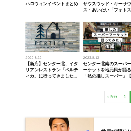
ハロウィンイベントまとめ
サウスウッド・キーサ
ス・あいたい「フォト
ット巡り！ハロウィン3
キャンペーン」
2025.8.22
2025.8.13
【新店】センター北、イタ
センター北南のスーパ
リアンレストラン「ペルテ
ーケットを地元民が語
ィカ」に行ってきました！
「私の推しスーパー」
※2026年1月アフタヌーン
編】
ティーセット追記
Prev
1