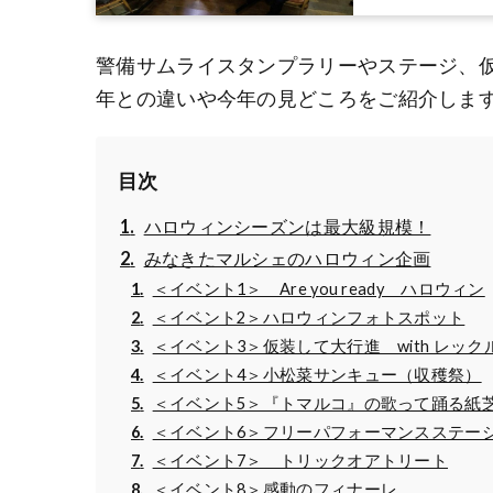
警備サムライスタンプラリーやステージ、
年との違いや今年の見どころをご紹介しま
目次
ハロウィンシーズンは最大級規模！
みなきたマルシェのハロウィン企画
＜イベント1＞ Are you ready ハロウィン
＜イベント2＞ハロウィンフォトスポット
＜イベント3＞仮装して大行進 with レッ
＜イベント4＞小松菜サンキュー（収穫祭）
＜イベント5＞『トマルコ』の歌って踊る紙
＜イベント6＞フリーパフォーマンスステージ 
＜イベント7＞ トリックオアトリート
＜イベント8＞感動のフィナーレ