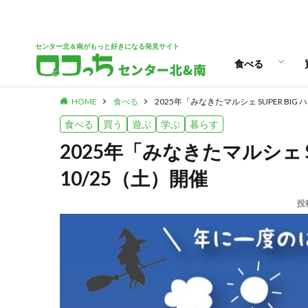
パン
スイーツ
ランチ
カフェ
センター北＆南がもっと好きになる発見サイト
食べる
HOME
食べる
2025年「みなきたマルシェ SUPER BIG
パン
スイーツ
ランチ
カフェ
食べる
買う
遊ぶ
学ぶ
暮らす
2025年「みなきたマルシェ S
10/25（土）開催
投