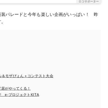
ロコサポーター
仮装パレードと今年も楽しい企画がいっぱい！ 昨
す。
クル＆モザぴょん＋コンテスト大会
芝居がやってくる！
e-プロジェクトKITA