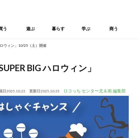
買う
遊ぶ
暮らす
学ぶ
商う
 ハロウィン」10/25（土）開催
UPER BIG ハロウィン」
ロコっち センター北＆南 編集部
稿日
2025.10.22
更新日
2025.10.25