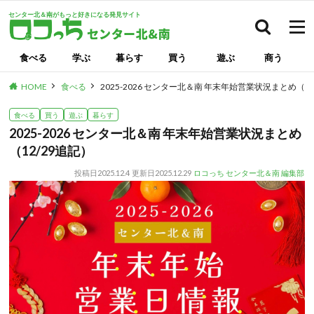
センター北＆南がもっと好きになる発見サイト
検索
食べる
学ぶ
暮らす
買う
遊ぶ
商う
HOME
食べる
2025-2026 センター北＆南 年末年始営業状況まとめ（12
食べる
買う
遊ぶ
暮らす
2025-2026 センター北＆南 年末年始営業状況まとめ
（12/29追記）
投稿日
2025.12.4
更新日
2025.12.29
ロコっち センター北＆南 編集部