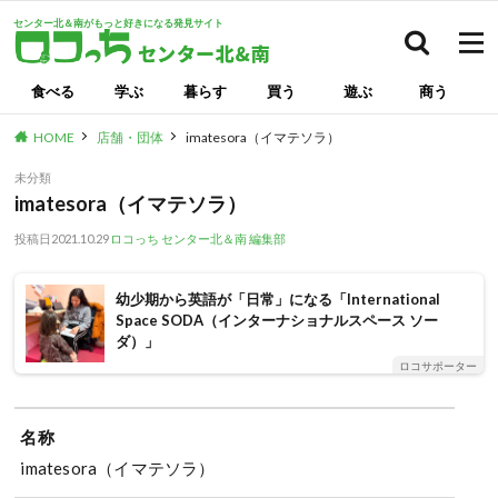
センター北＆南がもっと好きになる発見サイト
検索
食べる
学ぶ
暮らす
買う
遊ぶ
商う
HOME
店舗・団体
imatesora（イマテソラ）
未分類
imatesora（イマテソラ）
投稿日
2021.10.29
ロコっち センター北＆南 編集部
幼少期から英語が「日常」になる「International
Space SODA（インターナショナルスペース ソー
ダ）」
ロコサポーター
名称
imatesora（イマテソラ）