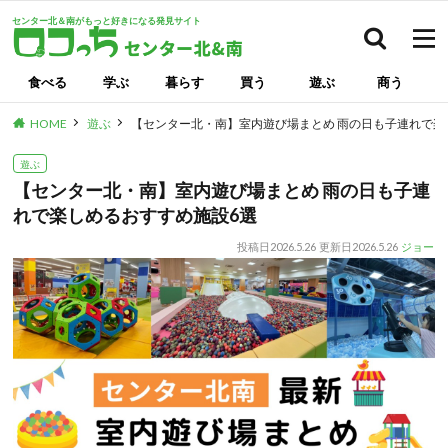
センター北＆南がもっと好きになる発見サイト
検索
食べる
学ぶ
暮らす
買う
遊ぶ
商う
HOME
遊ぶ
【センター北・南】室内遊び場まとめ 雨の日も子連れで楽
遊ぶ
【センター北・南】室内遊び場まとめ 雨の日も子連
れで楽しめるおすすめ施設6選
投稿日
2026.5.26
更新日
2026.5.26
ジョー