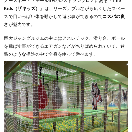
ノースポート・モール5Fのレストランフロアにある「
The
Kids（ザキッズ）
」は、リーズナブルながら広々したスペー
スで目いっぱい体を動かして遊ぶ事ができるので
コスパの良
さ
が魅力です。
巨大ジャングルジムの中にはアスレチック、滑り台、ボール
を飛ばす事ができるエアガンなどがちりばめられていて、迷
路のような構造の中で全身を使って遊べます。