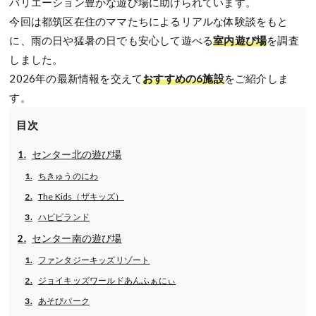
バリエーション豊かな遊び場に助けられています。
今回は都筑区在住のママたちによるリアルな体験談をもと
に、雨の日や猛暑の日でも安心して遊べる
室内遊び場
を調査
しました。
2026年の最新情報を交えて
おすすめの6施設
をご紹介しま
す。
目次
センター北の遊び場
ちきゅうのにわ
The Kids（ザキッズ）
ハピピランド
センター南の遊び場
ファンタジーキッズリゾート
ジョイキッズワールドあんふぁにぃ
あそびパーク