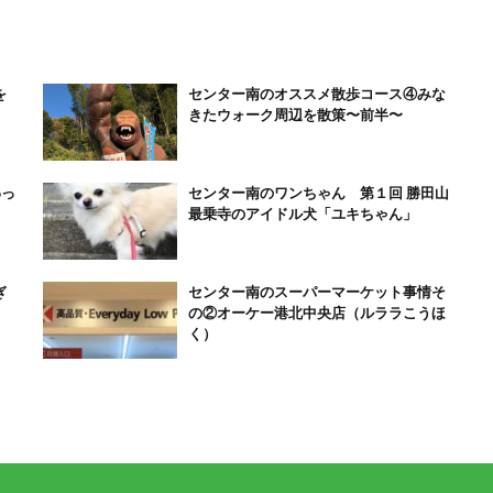
を
センター南のオススメ散歩コース④みな
きたウォーク周辺を散策〜前半〜
わっ
センター南のワンちゃん 第１回 勝田山
最乗寺のアイドル犬「ユキちゃん」
ぎ
センター南のスーパーマーケット事情そ
の②オーケー港北中央店（ルララこうほ
く）