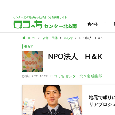
パン
スイーツ
ランチ
カフェ
センター北＆南がもっと好きになる発見サイト
食べる
HOME
店舗・団体
暮らす
NPO法人 H＆K
パン
スイーツ
ランチ
カフェ
暮らす
NPO法人 H＆K
ロコっち センター北＆南 編集部
投稿日
2021.10.29
地元で頼り
リアプロジ