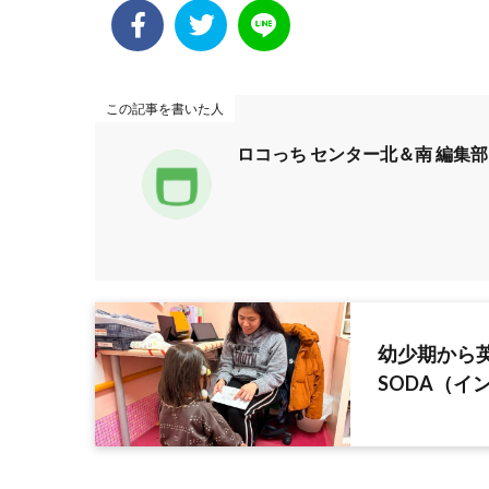
この記事を書いた人
ロコっち センター北＆南 編集部
幼少期から英語
SODA（イ