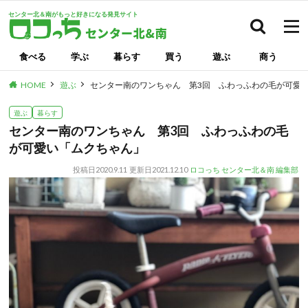
センター北＆南がもっと好きになる発見サイト
検索
食べる
学ぶ
暮らす
買う
遊ぶ
商う
HOME
遊ぶ
センター南のワンちゃん 第3回 ふわっふわの毛が可愛
遊ぶ
暮らす
センター南のワンちゃん 第3回 ふわっふわの毛
が可愛い「ムクちゃん」
投稿日
2020.9.11
更新日
2021.12.10
ロコっち センター北＆南 編集部