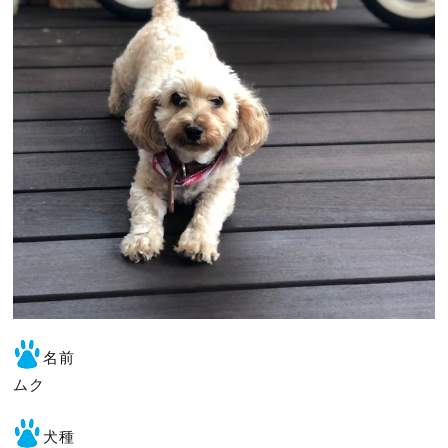
名前
ムク
犬種