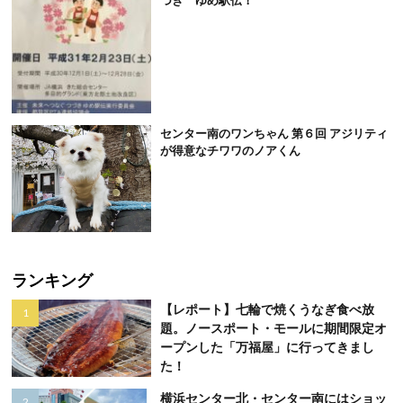
づき ゆめ駅伝！
センター南のワンちゃん 第６回 アジリティ
が得意なチワワのノアくん
ランキング
【レポート】七輪で焼くうなぎ食べ放
題。ノースポート・モールに期間限定オ
ープンした「万福屋」に行ってきまし
た！
横浜センター北・センター南にはショッ