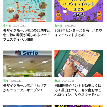
2025.10.11
2025.10.2
食べる
食べる
モザイクモール港北の25周年記
2025年センター北＆南 ハロウ
念！秋の味覚が楽しめるフード
ィンイベントまとめ
フェスティバル開催
2025.9.17
2024.10.28
買う
遊ぶ
モザイクモール港北「セリア」
同日開催イベントを効率よく回
がリニューアルオープン！
る！里山まつり、セン南おやこ
ハロウィン、サウスウッドハロ
ウィン2024レポ