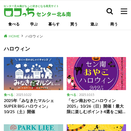
センター北＆南がもっと好きになる発見サイト
検索
食べる
学ぶ
暮らす
買う
遊ぶ
商う
HOME
ハロウィン
ハロウィン
2025.10.22
2025.10.15
食べる
食べる
2025年「みなきたマルシェ
「セン南おやこハロウィン
SUPER BIG ハロウィン」
2025」10/26（日）開催！最大
10/25（土）開催
限に楽しむポイント4選をご紹
介