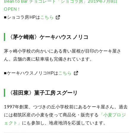
Bean to Bar チョコレート「ショコラ房」2019年7月8日
OPEN！
■ショコラ房HPは
こちら
〈茅ケ崎南〉ケーキハウス ノリコ
茅ヶ崎小学校の向かいにある青い屋根が目印のケーキ屋さ
ん。店舗の裏に駐車場も完備されています。
■ケーキハウスノリコHPは
こちら
〈荏田東〉菓子工房 スグーリ
1997年創業、つづきの丘小学校前にあるケーキ屋さん。過去
には都筑区産の小麦を使って商品化・販売する
「小麦プロジ
ェクト」
にも参加し、地産地消を応援しています。