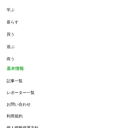
学ぶ
パン
暮らす
スイーツ
買う
ランチ
遊ぶ
カフェ
商う
基本情報
記事一覧
レポーター一覧
お問い合わせ
利用規約
個人情報保護方針