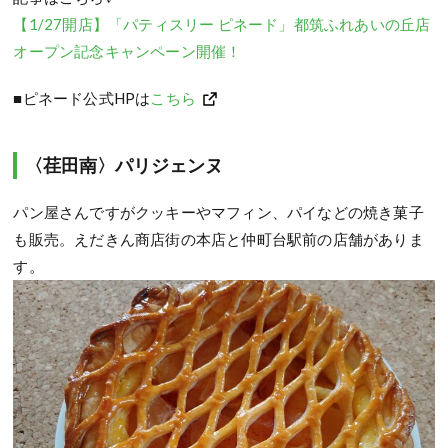
【1/27開店】「パティスリー ピネード」都筑ふれあいの丘店
オープン記念キャンペーン開催！
■ピネード公式HPは
こちら
〈荏田南〉パリジェンヌ
パン屋さんですがクッキーやマフィン、パイなどの焼き菓子
も販売。えだきん商店街の本店と仲町台駅前の店舗がありま
す。