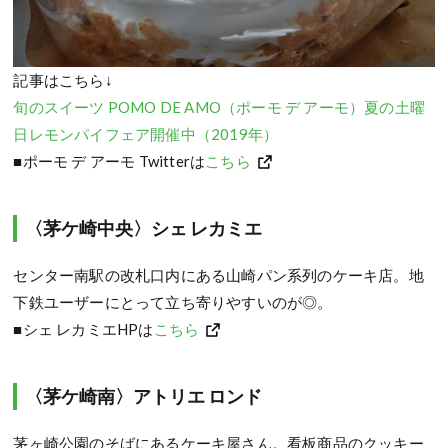
記事はこちら↓
旬のスイーツ POMO DE AMO（ポーモ デ アーモ）夏の土曜
日レモンパイフェア開催中（2019年）
■ポーモ デ アーモ Twitterは
こちら
〈茅ケ崎中央〉シェ レカミエ
センター南駅の改札口内にある山崎パン系列のケーキ店。地
下鉄ユーザーにとって立ち寄りやすいのが◎。
■シェ レカミエHPは
こちら
〈茅ケ崎南〉アトリエ ロンド
茅ヶ崎公園のそばにあるケーキ屋さん。看板商品のクッキー