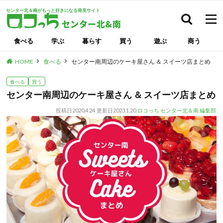
センター北＆南がもっと好きになる発見サイト
検索
食べる
学ぶ
暮らす
買う
遊ぶ
商う
HOME
食べる
センター南周辺のケーキ屋さん ＆ スイーツ店まとめ
食べる
買う
センター南周辺のケーキ屋さん ＆ スイーツ店まとめ
投稿日
2020.4.24
更新日
2023.1.20
ロコっち センター北＆南 編集部