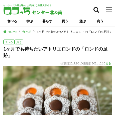
センター北＆南がもっと好きになる発見サイト
検索
食べる
学ぶ
暮らす
買う
遊ぶ
商う
HOME
食べる
1ヶ月でも待ちたいアトリエロンドの「ロンドの足跡」
食べる
買う
1ヶ月でも待ちたいアトリエロンドの「ロンドの足
跡」
投稿日
2019.10.10
更新日
2021.12.10
みお