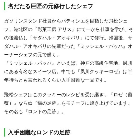
名だたる巨匠の元修行したシェフ
ガソリンスタンド社員からパティシエを目指した飛松シェ
フ。港北区の『彩菓工房 アリス』にて一から仕事を学び、そ
の後渡仏し『サダハル・アオキパリ』にて修行。帰国後、サ
ダハル・アオキパリの先輩だった『ミッシェル・バッハ』オ
ーナーシェフの元で働く。
『ミッシェル・バッハ』といえば、神戸の高級住宅地、夙川
にある有名なスイーツ店。中でも『夙川クッキーロゼ』は半
年待ちとも言われるくらい入手困難な一品です。
飛松シェフはこのクッキーのレシピを受け継ぎ、『ロゼ（薔
薇）』ならぬ『猫の足跡』をモチーフに焼き上げています。
その名も『ロンドの足跡』。
入手困難なロンドの足跡