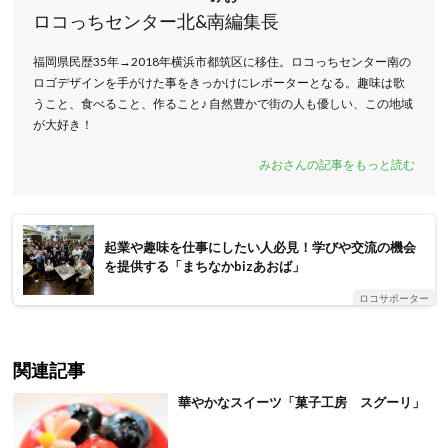
ロコっちセンター北&南編集長
福岡県民歴35年→2018年横浜市都筑区に移住。ロコっちセンター南の
ロゴデザインを手がけた事をきっかけにレポーターとなる。趣味は歌
うこと、食べること、作ること♪ 自然豊かで街の人も優しい、この地域
が大好き！
みおさんの記事をもっと読む
起業や趣味を仕事にしたい人必見！学びや交流の機会
を提供する「まちなかbizあおば」
ロコサポーター
関連記事
華やかなスイーツ「菓子工房 スグーリ」