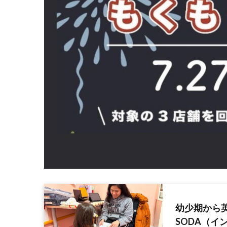
幼少期から英語
SODA（イ