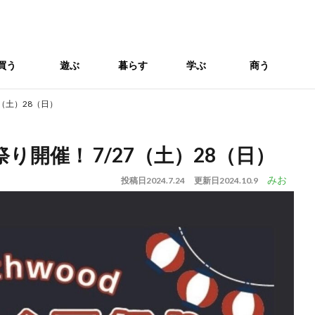
買う
遊ぶ
暮らす
学ぶ
商う
（土）28（日）
開催！ 7/27（土）28（日）
みお
投稿日
2024.7.24
更新日
2024.10.9