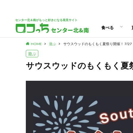
パン
スイーツ
ランチ
カフェ
センター北＆南がもっと好きになる発見サイト
食べる
HOME
遊ぶ
サウスウッドのもくもく夏祭り開催！ 7/27
パン
スイーツ
ランチ
カフェ
遊ぶ
サウスウッドのもくもく夏祭り