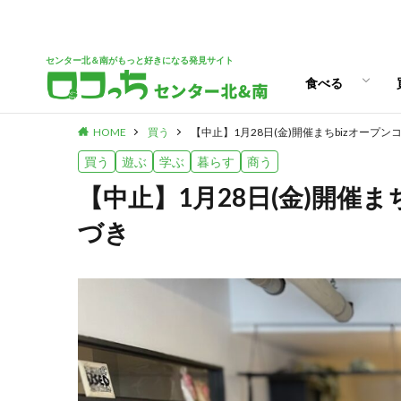
パン
スイーツ
ランチ
カフェ
センター北＆南がもっと好きになる発見サイト
食べる
HOME
買う
【中止】1月28日(金)開催まちbizオープ
パン
スイーツ
ランチ
カフェ
買う
遊ぶ
学ぶ
暮らす
商う
【中止】1月28日(金)開催
づき