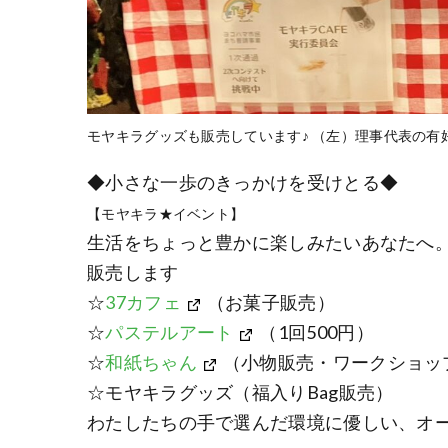
モヤキラグッズも販売しています♪ （左）理事代表の
◆小さな一歩のきっかけを受けとる◆
【モヤキラ★イベント】
生活をちょっと豊かに楽しみたいあなたへ
販売します
☆
37カフェ
（お菓子販売）
☆
パステルアート
（1回500円）
☆
和紙ちゃん
（小物販売・ワークショッ
☆モヤキラグッズ（福入りBag販売）
わたしたちの手で選んだ環境に優しい、オ