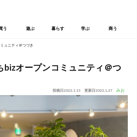
買う
遊ぶ
暮らす
学ぶ
商う
ンコミュニティ＠つづき
まちbizオープンコミュニティ＠つ
みお
投稿日
2022.1.15
更新日
2022.1.27