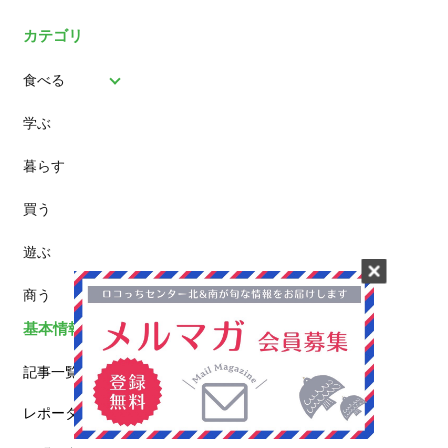
カテゴリ
食べる
学ぶ
パン
暮らす
スイーツ
買う
ランチ
遊ぶ
カフェ
商う
基本情報
記事一覧
レポーター一覧