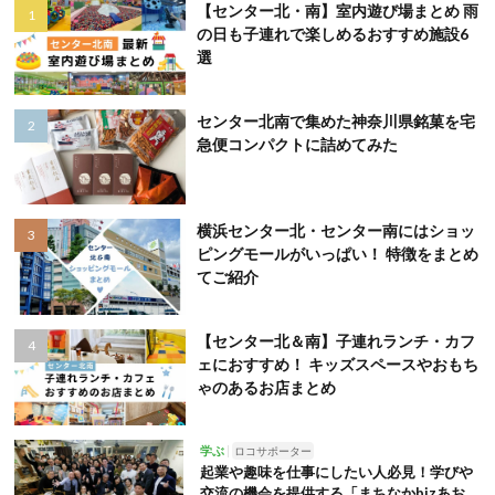
【センター北・南】室内遊び場まとめ 雨
の日も子連れで楽しめるおすすめ施設6
選
センター北南で集めた神奈川県銘菓を宅
急便コンパクトに詰めてみた
横浜センター北・センター南にはショッ
ピングモールがいっぱい！ 特徴をまとめ
てご紹介
【センター北＆南】子連れランチ・カフ
ェにおすすめ！ キッズスペースやおもち
ゃのあるお店まとめ
学ぶ
ロコサポーター
起業や趣味を仕事にしたい人必見！学びや
交流の機会を提供する「まちなかbizあお