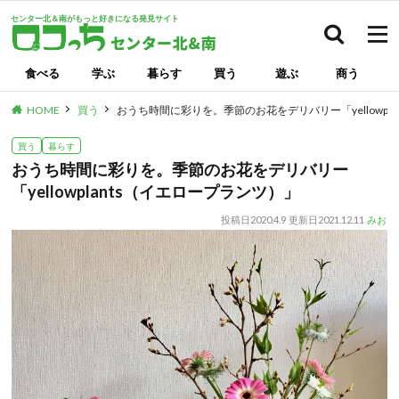
センター北＆南がもっと好きになる発見サイト
検索
食べる
学ぶ
暮らす
買う
遊ぶ
商う
HOME
買う
おうち時間に彩りを。季節のお花をデリバリー「yellowpl
買う
暮らす
おうち時間に彩りを。季節のお花をデリバリー
「yellowplants（イエロープランツ）」
投稿日
2020.4.9
更新日
2021.12.11
みお