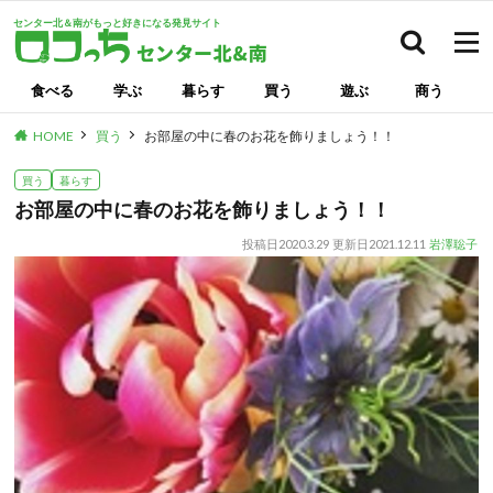
センター北＆南がもっと好きになる発見サイト
検索
食べる
学ぶ
暮らす
買う
遊ぶ
商う
HOME
買う
お部屋の中に春のお花を飾りましょう！！
買う
暮らす
お部屋の中に春のお花を飾りましょう！！
投稿日
2020.3.29
更新日
2021.12.11
岩澤聡子