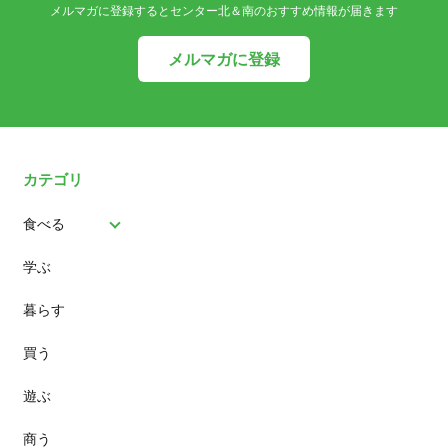
メルマガに登録するとセンター北＆南のおすすめ情報が届きます
メルマガに登録
カテゴリ
食べる
学ぶ
パン
暮らす
スイーツ
買う
ランチ
遊ぶ
カフェ
商う