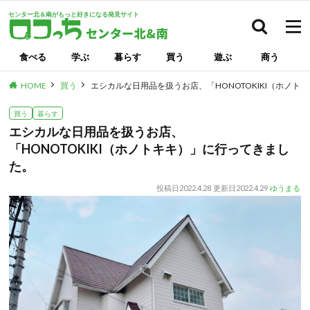
センター北＆南がもっと好きになる発見サイト
検索
食べる
学ぶ
暮らす
買う
遊ぶ
商う
HOME
買う
エシカルな日用品を扱うお店、「HONOTOKIKI（ホノ
買う
暮らす
エシカルな日用品を扱うお店、
「HONOTOKIKI（ホノトキキ）」に行ってきまし
た。
投稿日
2022.4.28
更新日
2022.4.29
ゆうまる