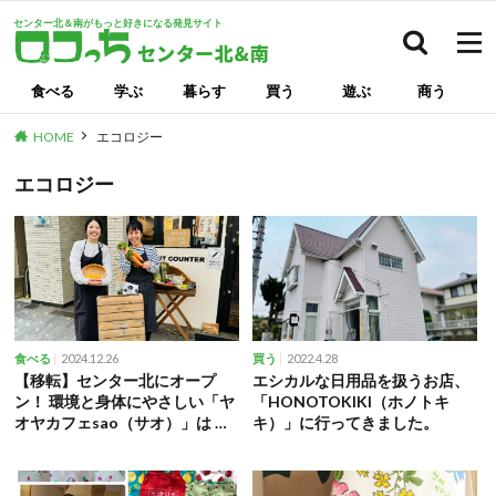
センター北＆南がもっと好きになる発見サイト
検索
食べる
学ぶ
暮らす
買う
遊ぶ
商う
HOME
エコロジー
エコロジー
2024.12.26
2022.4.28
食べる
買う
【移転】センター北にオープ
エシカルな日用品を扱うお店、
ン！ 環境と身体にやさしい「ヤ
「HONOTOKIKI（ホノトキ
オヤカフェsao（サオ）」は 人
キ）」に行ってきました。
と人が繋がる温かい空間