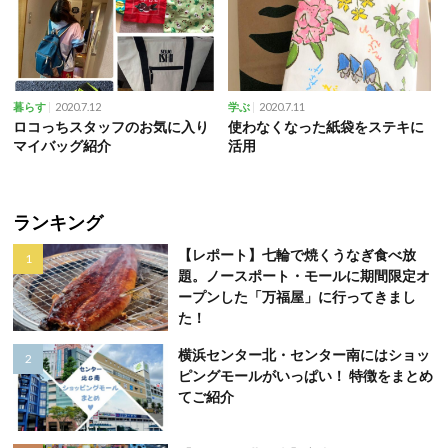
2020.7.12
2020.7.11
暮らす
学ぶ
ロコっちスタッフのお気に入り
使わなくなった紙袋をステキに
マイバッグ紹介
活用
ランキング
【レポート】七輪で焼くうなぎ食べ放
題。ノースポート・モールに期間限定オ
ープンした「万福屋」に行ってきまし
た！
横浜センター北・センター南にはショッ
ピングモールがいっぱい！ 特徴をまとめ
てご紹介