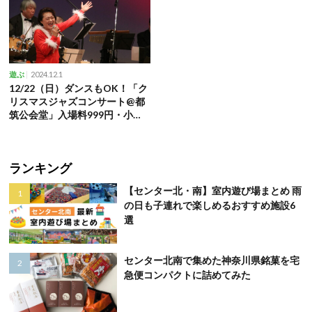
2024.12.1
遊ぶ
12/22（日）ダンスもOK！「ク
リスマスジャズコンサート@都
筑公会堂」入場料999円・小学
生以下無料
ランキング
【センター北・南】室内遊び場まとめ 雨
の日も子連れで楽しめるおすすめ施設6
選
センター北南で集めた神奈川県銘菓を宅
急便コンパクトに詰めてみた