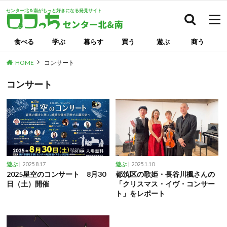
センター北＆南がもっと好きになる発見サイト
検索
食べる
学ぶ
暮らす
買う
遊ぶ
商う
HOME
コンサート
コンサート
2025.8.17
2025.1.10
遊ぶ
遊ぶ
2025星空のコンサート 8月30
都筑区の歌姫・長谷川楓さんの
日（土）開催
「クリスマス・イヴ・コンサー
ト」をレポート