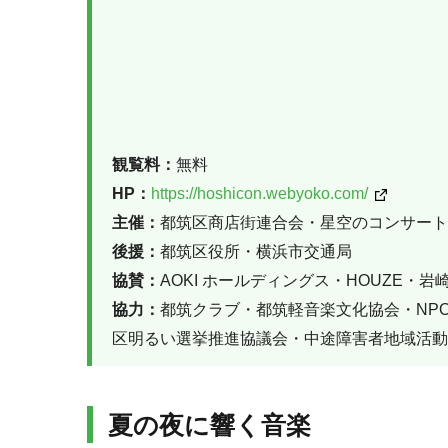
観覧料：
無料
HP：
https://hoshicon.webyoko.com/
主催：
都筑区商店街連合会・星空のコンサート
後援：
都筑区役所・横浜市交通局
協賛：
AOKI ホールディングス・HOUZE
協力：
都筑クラブ・都筑軽音楽文化協会・NP
区明るい選挙推進協議会・中途障害者地域活動
夏の夜に響く音楽