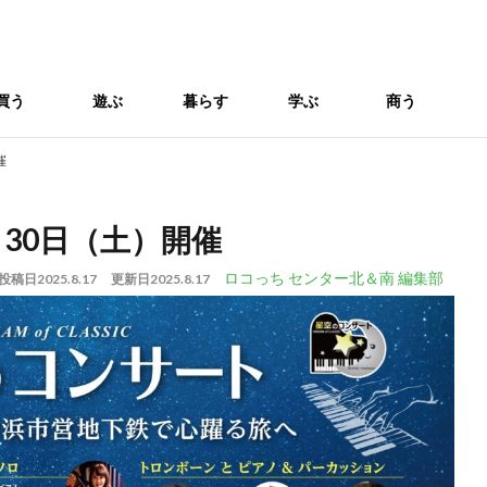
買う
遊ぶ
暮らす
学ぶ
商う
催
月30日（土）開催
ロコっち センター北＆南 編集部
投稿日
2025.8.17
更新日
2025.8.17