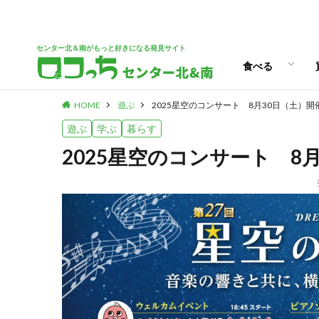
パン
スイーツ
ランチ
カフェ
センター北＆南がもっと好きになる発見サイト
食べる
HOME
遊ぶ
2025星空のコンサート 8月30日（土）開
パン
スイーツ
ランチ
カフェ
遊ぶ
学ぶ
暮らす
2025星空のコンサート 8