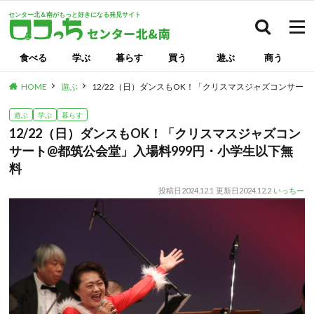
センター北＆南がもっと好きになる発見サイト
検索
食べる
学ぶ
暮らす
買う
遊ぶ
商う
HOME
遊ぶ
12/22（日）ダンスもOK！「クリスマスジャズコンサー
遊ぶ
学ぶ
暮らす
12/22（日）ダンスもOK！「クリスマスジャズコン
サート@都筑公会堂」入場料999円・小学生以下無
料
投稿日
2024.12.1
更新日
2024.12.2
いっちー