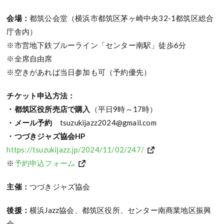
会場：
都筑公会堂（横浜市都筑区茅ヶ崎中央32-1都筑区総合
庁舎内）
※市営地下鉄ブルーライン「センター南駅」徒歩6分
※全席自由席
※空きがあれば当日参加も可（予約優先）
チケット申込方法：
・都筑区役所売店で購入
（平日9時～17時）
・メール予約
tsuzukijazz2024@gmail.com
・つづきジャズ協会HP
https://tsuzukijazz.jp/2024/11/02/247/
※
予約申込フォーム
主催：
つづきジャズ協会
後援：
横浜Jazz協会、都筑区役所、センター南商業地区振興
会