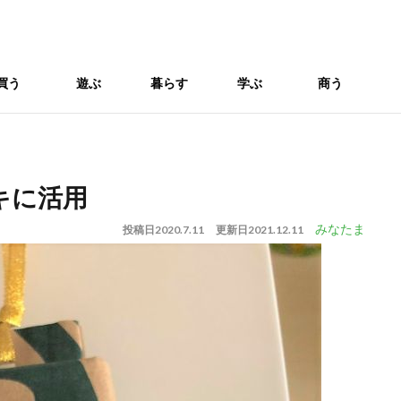
買う
遊ぶ
暮らす
学ぶ
商う
キに活用
みなたま
投稿日
2020.7.11
更新日
2021.12.11