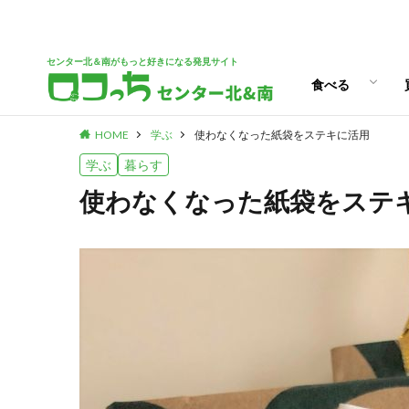
パン
スイーツ
ランチ
カフェ
センター北＆南がもっと好きになる発見サイト
食べる
HOME
学ぶ
使わなくなった紙袋をステキに活用
パン
スイーツ
ランチ
カフェ
学ぶ
暮らす
使わなくなった紙袋をステ