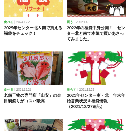
2024.12.2
2022.1.4
食べる
買う
2025年センター北＆南で買える
2022年の福袋中身公開！ セン
福袋をチェック！
ター北と南で本気で買いあさっ
てみました。
2021.12.26
2021.12.23
食べる
暮らす
老舗干物の専門店「山安」の金
2021年センター南・北 年末年
目鯛祭りがコスパ最高
始営業状況＆福袋情報
（2021/12/27追記）