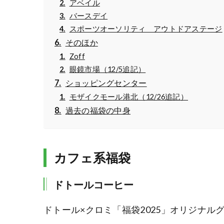
アベイル
バースデイ
スポーツオーソリティ アウトドアステージ
そのほか
Zoff
眼鏡市場（12/5追記）
ショッピングセンター
モザイクモール港北（12/26追記）
過去の福袋の中身
カフェ系福袋
ドトールコーヒー
ドトール×クロミ「福袋2025」オリジナル