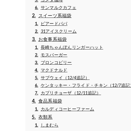
サンマルクカフェ
スイーツ系福袋
ビアードパパ
31アイスクリーム
お食事系福袋
長崎ちゃんぽんリンガーハット
モスバーガー
ブロンコビリー
マクドナルド
サブウェイ（12/4追記）
ケンタッキー・フライド・チキン（12/7追記
カプリチョーザ（12/11追記）
食品系福袋
カルディコーヒーファーム
衣類系
しまむら