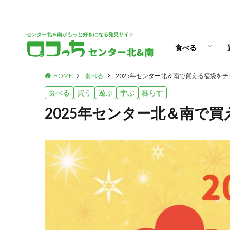
パン
スイーツ
ランチ
カフェ
センター北＆南がもっと好きになる発見サイト
食べる
HOME
食べる
2025年センター北＆南で買える福袋を
パン
スイーツ
ランチ
カフェ
食べる
買う
遊ぶ
学ぶ
暮らす
2025年センター北＆南で