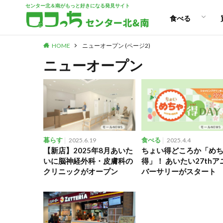
センター北＆南がもっと好きになる発見サイト
パン
スイーツ
ランチ
カフェ
食べる
HOME
ニューオープン (ページ2)
パン
スイーツ
ランチ
カフェ
ニューオープン
暮らす
2025.6.19
食べる
2025.4.4
【新店】2025年8月あいた
ちょい得どころか「め
いに脳神経外科・皮膚科の
得」！ あいたい27thア
クリニックがオープン
バーサリーがスタート