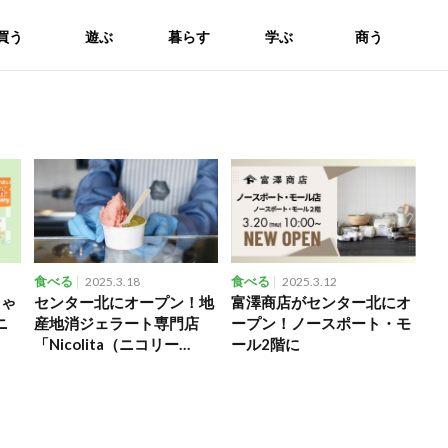
買う
遊ぶ
暮らす
学ぶ
商う
食べる
2025.3.18
食べる
2025.3.12
ちゃ
センター北にオープン！地
富澤商店がセンター北にオ
ニ
産地消ジェラート専門店
ープン！ノースポート・モ
「Nicolita（ニコリー
ール2階に
タ）」