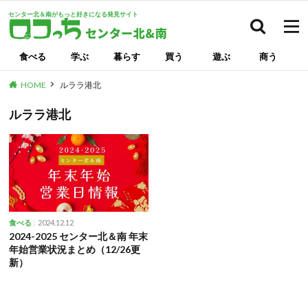
センター北＆南がもっと好きになる発見サイト
検索
食べる
学ぶ
暮らす
買う
遊ぶ
商う
HOME
ルララ港北
ルララ港北
2024.12.12
食べる
2024-2025 センター北＆南 年末
年始営業状況まとめ（12/26更
新）