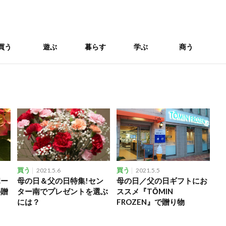
買う
遊ぶ
暮らす
学ぶ
商う
買う
2021.5.6
買う
2021.5.5
ポー
母の日＆父の日特集!セン
母の日／父の日ギフトにお
の贈
ター南でプレゼントを選ぶ
ススメ『TŌMIN
には？
FROZEN』で贈り物