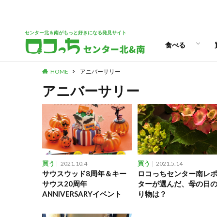
パン
スイーツ
ランチ
カフェ
センター北＆南がもっと好きになる発見サイト
食べる
HOME
アニバーサリー
パン
スイーツ
ランチ
カフェ
アニバーサリー
買う
2021.10.4
買う
2021.5.14
サウスウッド8周年＆キー
ロコっちセンター南レ
サウス20周年
ターが選んだ、母の日
ANNIVERSARYイベント
り物は？