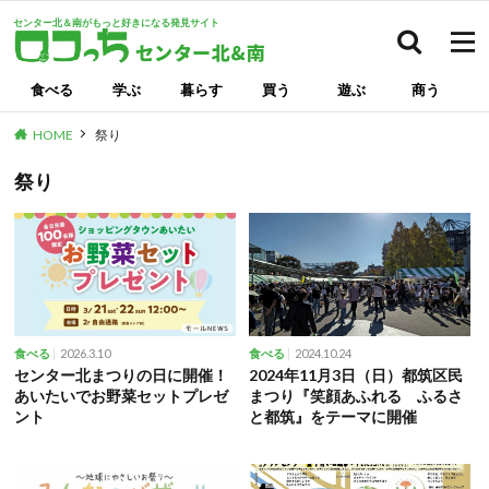
センター北＆南がもっと好きになる発見サイト
検索
食べる
学ぶ
暮らす
買う
遊ぶ
商う
HOME
祭り
祭り
2026.3.10
2024.10.24
食べる
食べる
センター北まつりの日に開催！
2024年11月3日（日）都筑区民
あいたいでお野菜セットプレゼ
まつり『笑顔あふれる ふるさ
ント
と都筑』をテーマに開催