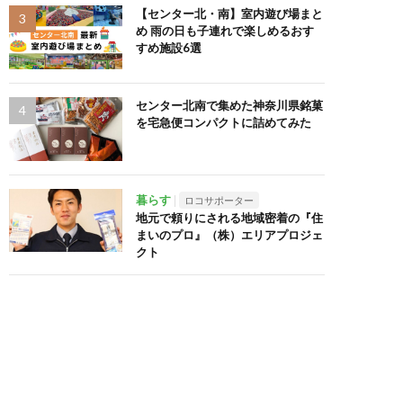
【センター北・南】室内遊び場まと
め 雨の日も子連れで楽しめるおす
すめ施設6選
センター北南で集めた神奈川県銘菓
を宅急便コンパクトに詰めてみた
暮らす
ロコサポーター
地元で頼りにされる地域密着の『住
まいのプロ』（株）エリアプロジェ
クト