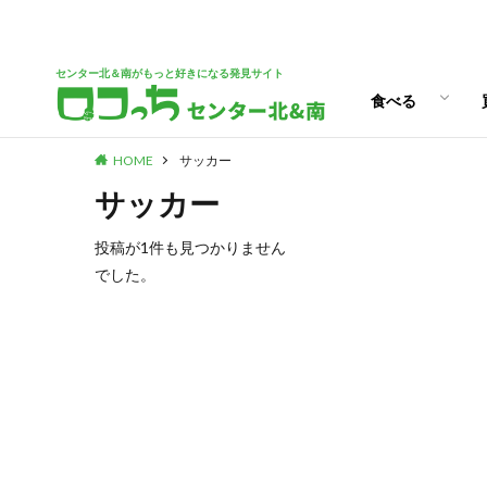
パン
スイーツ
ランチ
カフェ
センター北＆南がもっと好きになる発見サイト
食べる
HOME
サッカー
パン
スイーツ
ランチ
カフェ
サッカー
投稿が1件も見つかりません
でした。