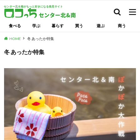
センター北＆南がもっと好きになる発見サイト
検索
食べる
学ぶ
暮らす
買う
遊ぶ
商う
HOME
冬 あったか特集
冬 あったか特集