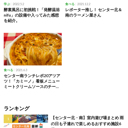
2022.5.2
2021.12.2
学ぶ
食べる
酵素風呂に初挑戦！「発酵温浴
レポーター推し！ センター北＆
nifu」の設備や入ってみた感想
南のラーメン屋さん
を紹介。
2021.6.3
食べる
センター南ランチレポ20アツア
ツ！「カミーノ」看板メニュー
ミートクリームソースのチーズ
焼き
ランキング
【センター北・南】室内遊び場まとめ 雨
の日も子連れで楽しめるおすすめ施設6