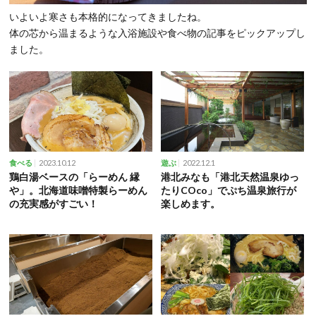
いよいよ寒さも本格的になってきましたね。
体の芯から温まるような入浴施設や食べ物の記事をピックアップし
ました。
2023.10.12
2022.12.1
食べる
遊ぶ
鶏白湯ベースの「らーめん 縁
港北みなも「港北天然温泉ゆっ
や」。北海道味噌特製らーめん
たりCOco」でぷち温泉旅行が
の充実感がすごい！
楽しめます。