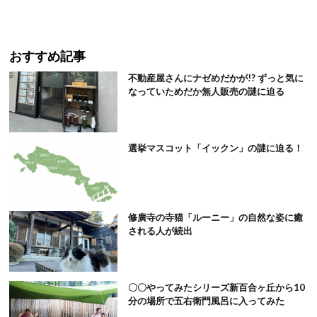
おすすめ記事
不動産屋さんにナゼめだかが!? ずっと気に
なっていためだか無人販売の謎に迫る
選挙マスコット「イックン」の謎に迫る！
修廣寺の寺猫「ルーニー」の自然な姿に癒
される人が続出
〇〇やってみたシリーズ新百合ヶ丘から10
分の場所で五右衛門風呂に入ってみた