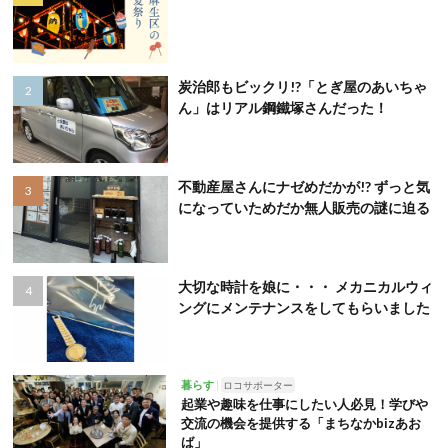
炭治郎もビックリ!?「とぎ屋のあいちゃ
ん」はリアル鋼鐵塚さんだった！
不動産屋さんにナゼめだかが!? ずっと気
になっていためだか無人販売の謎に迫る
大切な時計を娘に・・・ メカニカルウィ
ングにメンテナンスをしてもらいました
暮らす
ロコサポーター
起業や趣味を仕事にしたい人必見！学びや
交流の機会を提供する「まちなかbizあお
ば」