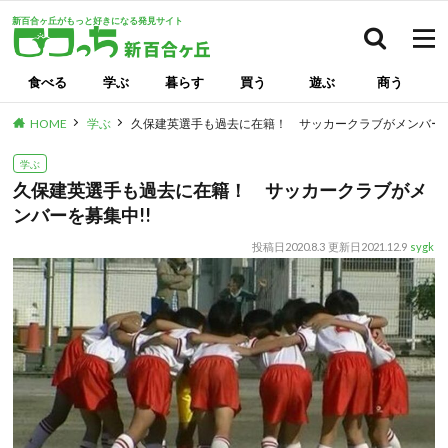
新百合ヶ丘がもっと好きになる発見サイト
検索
食べる
学ぶ
暮らす
買う
遊ぶ
商う
HOME
学ぶ
久保建英選手も過去に在籍！ サッカークラブがメンバーを
学ぶ
久保建英選手も過去に在籍！ サッカークラブがメ
ンバーを募集中!!
投稿日
2020.8.3
更新日
2021.12.9
sygk