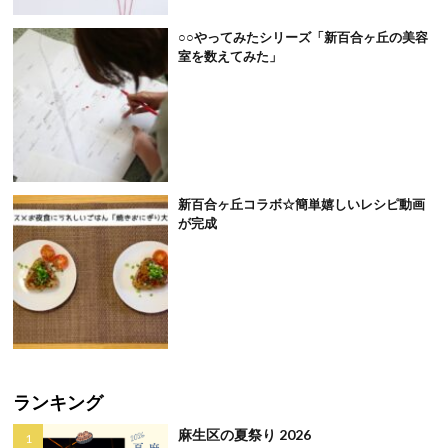
○○やってみたシリーズ「新百合ヶ丘の美容
室を数えてみた」
新百合ヶ丘コラボ☆簡単嬉しいレシピ動画
が完成
ランキング
麻生区の夏祭り 2026