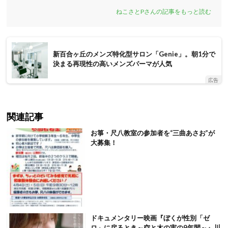
ねこさとPさんの記事をもっと読む
新百合ヶ丘のメンズ特化型サロン「Genie」。朝1分で
決まる再現性の高いメンズパーマが人気
広告
関連記事
お箏・尺八教室の参加者を“三曲あさお”が
大募集！
ドキュメンタリー映画『ぼくが性別「ゼ
ロ」に戻るとき～空と木の実の9年間～』川