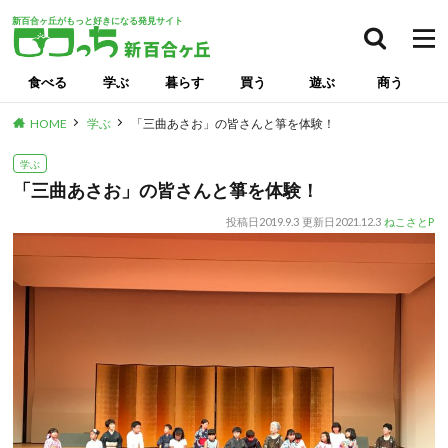
新百合ヶ丘がもっと好きになる発見サイト
検索
食べる
学ぶ
暮らす
買う
遊ぶ
商う
HOME
学ぶ
「三曲あさお」の皆さんと箏を体験！
学ぶ
「三曲あさお」の皆さんと箏を体験！
投稿日
2019.9.3
更新日
2021.12.3
ねこさとP