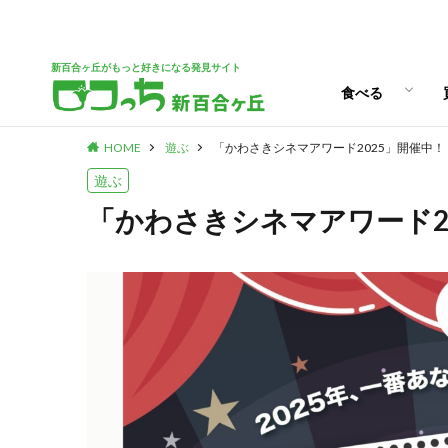
ランチ
スイーツ
新百合ヶ丘がもっと好きになる発見サイト
食べる
HOME
遊ぶ
「かわさきシネマアワード2025」開催中！
ランチ
スイーツ
遊ぶ
「かわさきシネマアワード2