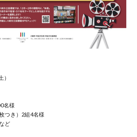
（土）
0名様
枚つき）2組4名様
など