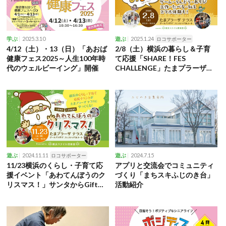
2025.3.10
2025.1.24
学ぶ
遊ぶ
ロコサポーター
4/12（土）・13（日）「あおば
2/8（土）横浜の暮らし＆子育
健康フェス2025～人生100年時
て応援「SHARE！FES
代のウェルビーイング」開催
CHALLENGE」たまプラーザテ
ラスで開催 ゲーム、運動、遊
び、工作など
2024.11.11
2024.7.15
遊ぶ
ロコサポーター
遊ぶ
11/23横浜のくらし・子育て応
アプリと交流会でコミュニティ
援イベント「あわてんぼうのク
づくり「まちスキふじのき台」
リスマス！」サンタからGift、
活動紹介
ワークショップなど