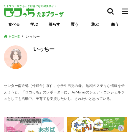
たまプラーザがもっと好きになる発見サイト
検索
食べる
学ぶ
暮らす
買う
遊ぶ
商う
HOME
いっちー
いっちー
センター南近郊（仲町台）在住。小学生男児の母。 地域のステキな情報を伝
えようと、「ロコっち」のレポーターに。 AsMamaのシェア・コンシェルジ
ュとしても活動中。子育てを支援したいし、されたいと思っている。