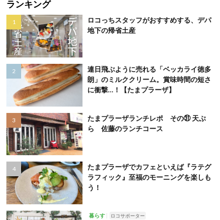
ランキング
ロコっちスタッフがおすすめする、デパ
地下の帰省土産
連日飛ぶように売れる「ベッカライ徳多
朗」のミルククリーム。賞味時間の短さ
に衝撃…！【たまプラーザ】
たまプラーザランチレポ その㉛ 天ぷ
ら 佐藤のランチコース
たまプラーザでカフェといえば『ラテグ
ラフィック』至福のモーニングを楽しも
う！
暮らす
ロコサポーター