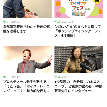
2024.4.7
2024.3.13
学ぶ
学ぶ
自然気功整体さわか～身体の状
“お互いさま”のまちを目指して
態を改善します
「ポジティブエイジング フェ
ス」4月開催！
2024.1.4
2021.10.1
遊ぶ
学ぶ
プロのテノール歌手が教える
■今話題の「自分探しのホロス
「うたう会」「ボイストレーニ
コープ」 占術家の星の音・榊原
ング」って？ 魅力的な声を手
茶茶先生にインタビュー。
に入れよう！