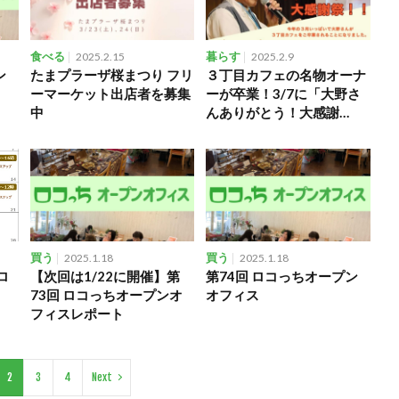
食べる
2025.2.15
暮らす
2025.2.9
ン
たまプラーザ桜まつり フリ
３丁目カフェの名物オーナ
ーマーケット出店者を募集
ーが卒業！3/7に「大野さ
中
んありがとう！大感謝
祭！！」を開催
買う
2025.1.18
買う
2025.1.18
ロ
【次回は1/22に開催】第
第74回 ロコっちオープン
73回 ロコっちオープンオ
オフィス
フィスレポート
2
3
4
Next