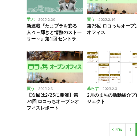
学ぶ
2025.2.20
買う
2025.2.19
新連載『たまプラを彩る
第75回 ロコっちオープ
人々～輝きと情熱のストー
オフィス
リー～』第1回 セントラル
産業株式会社 代表取締役
松本 茂 氏
買う
2025.2.3
暮らす
2025.2.3
【次回は2/25に開催】第
2月のまちの活動紹介プ
74回 ロコっちオープンオ
ジェクト
フィスレポート
Prev
1