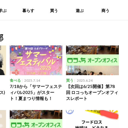
学ぶ
暮らす
買う
遊ぶ
商う
部
食べる
2025.7.14
買う
2025.6.24
7/18から「サマーフェステ
【次回は6/25開催】第78
ス)
ィバル2025」がスター
回 ロコっちオープンオフィ
ト！夏まつり情報も！
スレポート