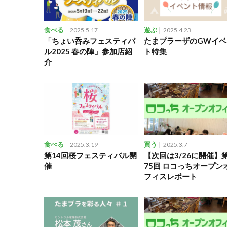
食べる
2025.5.17
遊ぶ
2025.4.23
「ちょい呑みフェスティバ
たまプラーザのGWイベ
ル2025 春の陣」参加店紹
ト特集
介
食べる
2025.3.19
買う
2025.3.7
第14回桜フェスティバル開
【次回は3/26に開催】
催
75回 ロコっちオープン
フィスレポート