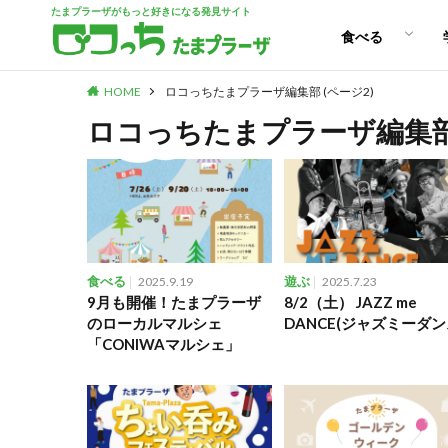
たまプラーザがもっと好きになる発見サイト
パン
スイーツ
ランチ
カフェ
食べる
HOME
ロコっちたまプラーザ編集部 (ページ2)
パン
スイーツ
ランチ
カフェ
ロコっちたまプラーザ編集
食べる
2025.9.19
遊ぶ
2025.7.23
9月も開催！たまプラーザ
8/2（土） JAZZ me
のローカルマルシェ
DANCE(ジャズミーダン
「CONIWAマルシェ」