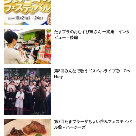
たまプラのおむすび屋さん 一兆庵 インタ
ビュー・後編
第8回みんなで歌うゴスペルライブ② Cry
Holy
第7回たまプラーザちょい呑みフェスティバ
ル⑫～ハージーズ