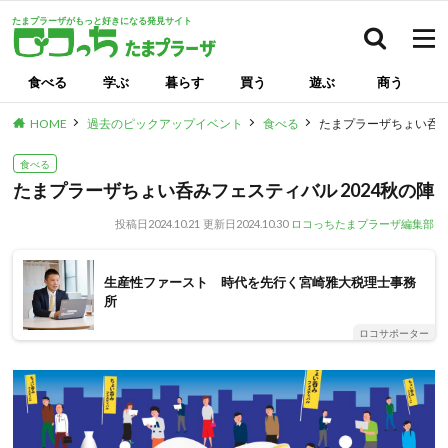
たまプラーザがもっと好きになる発見サイト
検索
食べる
学ぶ
暮らす
買う
遊ぶ
商う
HOME
過去のピックアップイベント
食べる
たまプラーザちょい呑み
食べる
たまプラーザちょい呑みフェスティバル 2024秋の陣
投稿日
2024.10.21
更新日
2024.10.30
ロコっちたまプラーザ編集部
生産性ファースト 時代を先行く宮崎雅大税理士事務
所
ロコサポーター