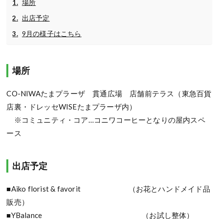
場所
出店予定
9月の様子はこちら
場所
CO-NIWAたまプラーザ 貫通広場 店舗前テラス（東急百貨
店裏・ドレッセWISEたまプラーザ内）
※コミュニティ・コア…コニワコーヒーとなりの屋内スペ
ース
出店予定
■Aiko florist & favorit （お花とハンドメイド品
販売）
■YBalance （お試し整体）