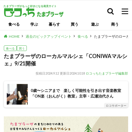
たまプラーザがもっと好きになる発見サイト
検索
食べる
学ぶ
暮らす
買う
遊ぶ
商う
HOME
過去のピックアップイベント
食べる
たまプラーザのローカルマ
食べる
買う
たまプラーザのローカルマルシェ「CONIWAマルシ
ェ」9/21開催
投稿日
2024.9.12
更新日
2024.10.18
ロコっちたまプラーザ編集部
0歳〜シニアまで 楽しく可能性を引き出す音楽教室
「ON楽（おんがく）教室」主宰・広瀬治代さん
ロコサポーター