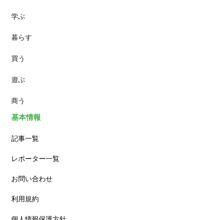
学ぶ
パン
暮らす
スイーツ
買う
ランチ
遊ぶ
カフェ
商う
基本情報
記事一覧
レポーター一覧
お問い合わせ
利用規約
個人情報保護方針